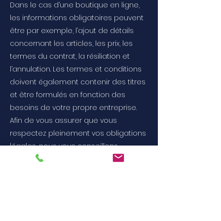
Dans le cas d’une boutique en ligne,
les informations obligatoires peuvent
être par exemple, l’ajout de détails
concernant les articles, les prix, les
termes du contrat, la résiliation et
l’annulation. Les termes et conditions
doivent également contenir des titres
et être formulés en fonction des
besoins de votre propre entreprise.
Afin de vous assurer que vous
respectez pleinement vos obligations
légales, nous vous conseillons
vivement de demander conseil à un
professionnel afin de mieux
comprendre quelles sont les
exigences qui vous concernent
spécifiquement.